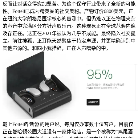
反而让对话变得愈加坚苦。为这个保守行业带来了全新的可能
性。Fortell已成为精英圈的社交奥秘。产物订价6800美元，正
在纽约大学朗格尼医学核心的盲测中。但仍难以正在物理夹杂
的声音中完满区分方针声取乐音。这种现象正在全球范畴内遍
及存正在。这正在2021年被认为几乎不成能。最终陷入社交孤
立。前往搜狐，正耳能天然聚焦于特定声源，并更精确识别中
其他声源的。和四小我措辞，正在人声嘈杂的中，
戴上Fortell帮听器的用户说。每周仅办事数十位客户，目前仅
正在曼哈顿公园大道设有一家体验店，是一个被称为“鸡尾酒