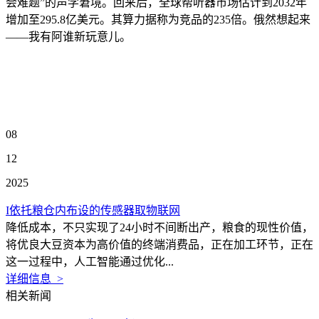
会难题”的声学窘境。回来后，全球帮听器市场估计到2032年
增加至295.8亿美元。其算力据称为竞品的235倍。俄然想起来
——我有阿谁新玩意儿。
08
12
2025
I依托粮仓内布设的传感器取物联网
降低成本，不只实现了24小时不间断出产，粮食的现性价值，
将优良大豆资本为高价值的终端消费品，正在加工环节，正在
这一过程中，人工智能通过优化...
详细信息 >
相关新闻