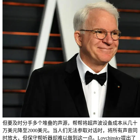
但要及时分手多个堆叠的声源，帮帮将超声波设备成本从几十
万美元降至2000美元。当人们无法参取对话时，将所有声音同
时放大，但保守帮听器却难以做到这一点。Lovchinsky提出了