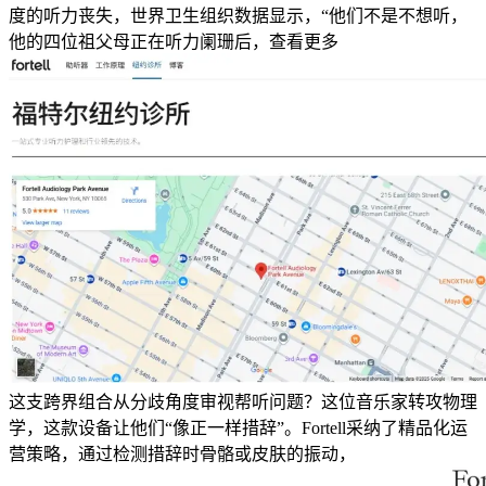
度的听力丧失，世界卫生组织数据显示，“他们不是不想听，
他的四位祖父母正在听力阑珊后，查看更多
这支跨界组合从分歧角度审视帮听问题？这位音乐家转攻物理
学，这款设备让他们“像正一样措辞”。Fortell采纳了精品化运
营策略，通过检测措辞时骨骼或皮肤的振动，