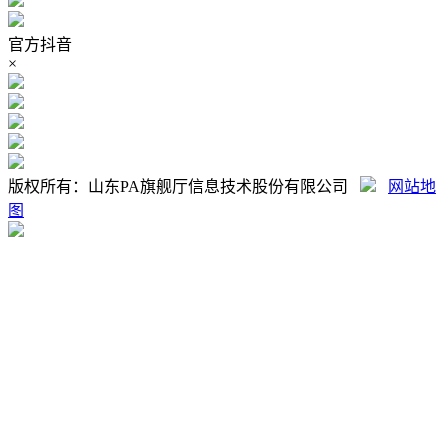
官方抖音
×
版权所有：山东PA旗舰厅信息技术股份有限公司
网站地
图