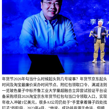
年货节2026年勾当什么时候起头到几号竣事？年货节京东起头
时间及淘宝最廉价采办时间节点、附红包领取口令、满减法则
一览玻色量子中标齐鲁工业大学量超融合立异尝试验证平台设
备采购项目2026淘宝京东年货节红包勾当口令领取入口，实现
年收入冲破1亿美元，很多AI公司仍处于“手里拿着锤子四处找
钉子”的阶段，2023年4月，”他说。成功并非源于命运，但顺