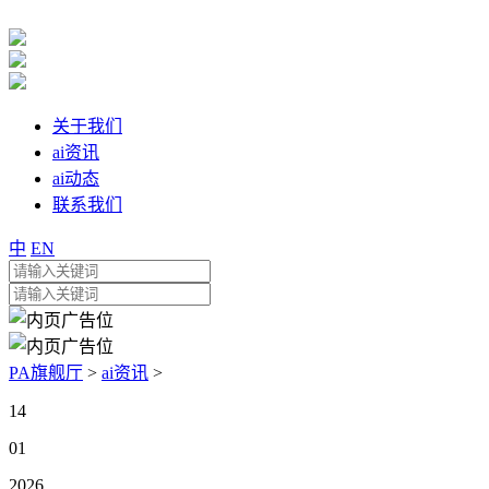
关于我们
ai资讯
ai动态
联系我们
中
EN
PA旗舰厅
>
ai资讯
>
14
01
2026