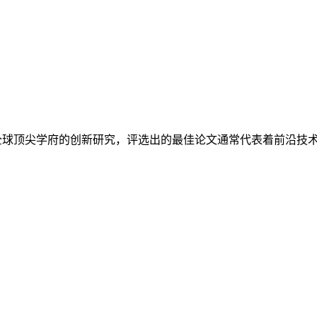
全球顶尖学府的创新研究，评选出的最佳论文通常代表着前沿技术与