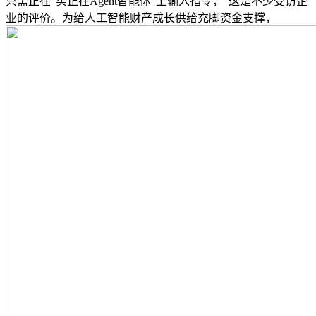
只需正在“实正在Agent智能体”上输入指令，”这是不少受访企
业的评价。为给人工智能财产成长供给充脚资金支撑，