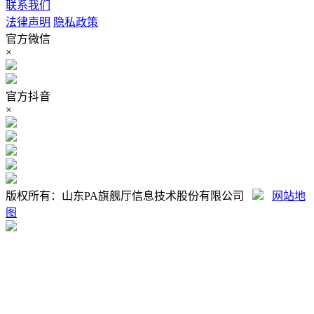
联系我们
法律声明
隐私政策
官方微信
×
官方抖音
×
版权所有：山东PA旗舰厅信息技术股份有限公司
网站地
图